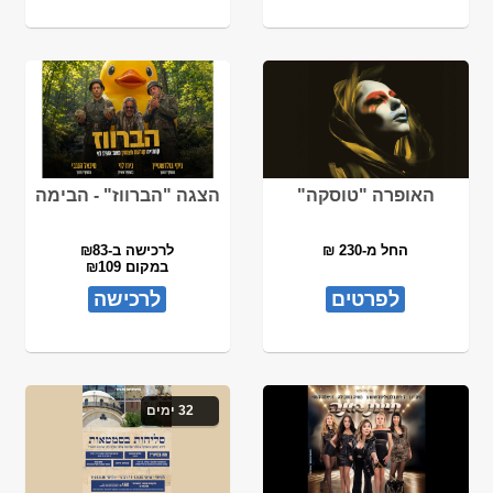
האופרה "טוסקה"
הצגה "הברווז" - הבימה
החל מ-230 ₪
לרכישה ב-₪83
במקום ₪109
לפרטים
לרכישה
32 ימים