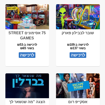
שובר לבבילון פארק
75 אסימונים STREET
GAMES
לרכישה ב-₪109
לרכישה ב-₪53
בשווי ₪137
בשווי ₪65
לרכישה
לרכישה
אסקייפ רום
הצגה "מה שנשאר לך