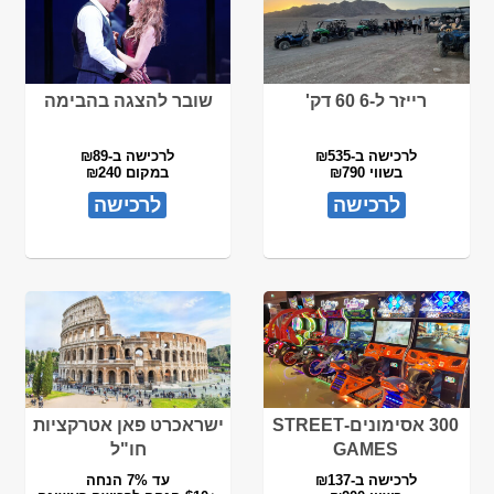
רייזר ל-6 60 דק'
שובר להצגה בהבימה
לרכישה ב-₪535
לרכישה ב-₪89
בשווי ₪790
במקום ₪240
לרכישה
לרכישה
300 אסימונים-STREET
ישראכרט פאן אטרקציות
GAMES
חו"ל
לרכישה ב-₪137
עד 7% הנחה