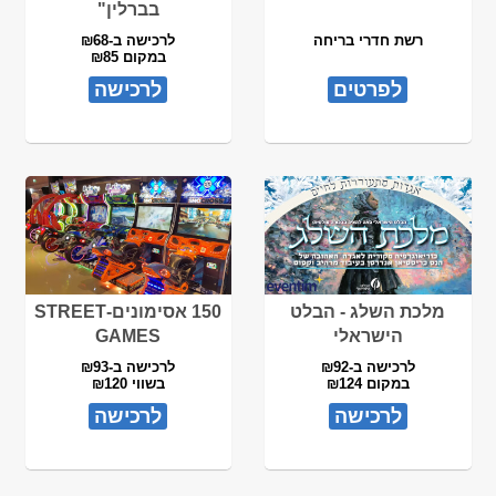
בברלין"
רשת חדרי בריחה
לרכישה ב-₪68
במקום ₪85
לפרטים
לרכישה
מלכת השלג - הבלט
150 אסימונים-STREET
הישראלי
GAMES
לרכישה ב-₪92
לרכישה ב-₪93
במקום ₪124
בשווי ₪120
לרכישה
לרכישה