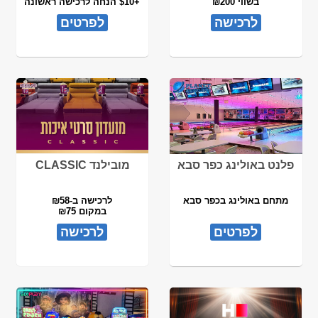
בשווי ₪200
+$10 הנחה לרכישה ראשונה
לרכישה
לפרטים
פלנט באולינג כפר סבא
מובילנד CLASSIC
מתחם באולינג בכפר סבא
לרכישה ב-₪58
במקום ₪75
לפרטים
לרכישה