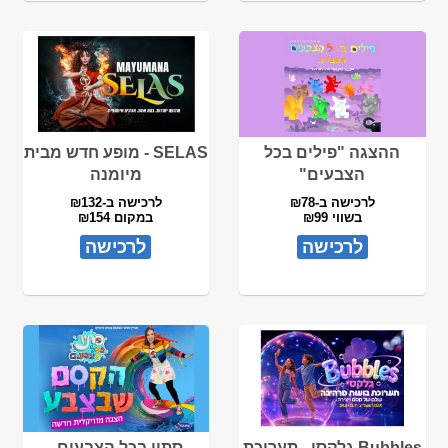
ההצגה "פילים בכל
SELAS - מופע חדש מבית
הצבעים"
מיומנה
לרכישה ב-₪78
לרכישה ב-₪132
בשווי ₪99
במקום ₪154
לרכישה
לרכישה
Bubbles גלקסי - תערוכת
סתיו בכל הצבעים -