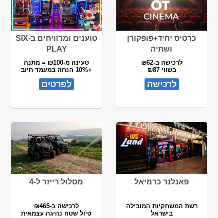
כרטיס יחיד+פופקורן
טוענים ומרוויחים ב-SIX
ושתיה
PLAY
לרכישה ב-₪62
טעינה מ-₪100 = מתנה
בשווי ₪87
+10% הנחה במעמד חיוב
לרכישה
לפרטים
פאנלנד כרמיאל
מסלול רייזר ל-4
רשת המשחקיות המובילה
לרכישה ב-₪465
בישראל
טיול שטח נהיגה עצמאית