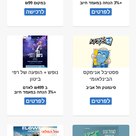
+3% הנחה במעמד חיוב
במקום ₪99
לפרטים
לרכישה
פסטיבל אנימקס
נופש + הופעה של רפי
הבינלאומי
ביטון
סינמטק תל אביב
ב ₪499 לאדם
+3% הנחה במעמד חיוב
לפרטים
לפרטים
אזל המלאי