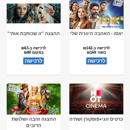
יאסו - האהבה היוונית שלי
ההצגה "זו שכותבת אותי"
לרכישה ב-₪142
לרכישה ב-₪63
בשווי ₪169
במקום ₪80
לרכישה
לרכישה
כרטיס זוגי+פופקורן ושתיה
ההצגה זהבה ושלושת
הדובים