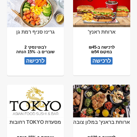
ארוחת ראנץ'
גרינז סניף רמת גן
לרכישה ב-₪45
ז'בוטינסקי 2
במקום ₪54
שוברים ב- 15% הנחה
לרכישה
לרכישה
ארוחת בראנץ' במלון צובה
מסעדת TOKYO רחובות